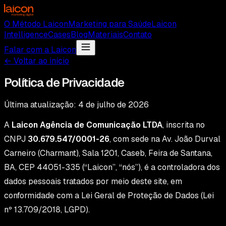
O Método Laicon
Marketing para Saúde
Laicon
Intelligence
Cases
Blog
Materiais
Contato
Falar com a Laicon
← Voltar ao início
Política de Privacidade
Última atualização:
4 de julho de 2026
A
Laicon Agência de Comunicação LTDA
, inscrita no
CNPJ
30.679.547/0001-26
, com sede na Av. João Durval
Carneiro (Charmant), Sala 1201, Caseb, Feira de Santana,
BA, CEP 44051-335 (“Laicon”, “nós”), é a controladora dos
dados pessoais tratados por meio deste site, em
conformidade com a Lei Geral de Proteção de Dados (Lei
nº 13.709/2018, LGPD).