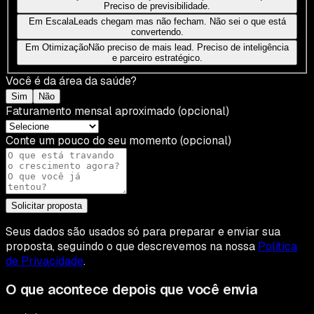
Preciso de previsibilidade.
Em Escala
Leads chegam mas não fecham. Não sei o que está
convertendo.
Em Otimização
Não preciso de mais lead. Preciso de inteligência
e parceiro estratégico.
Você é da área da saúde?
Sim
Não
Faturamento mensal aproximado
(opcional)
Conte um pouco do seu momento
(opcional)
Solicitar proposta
Seus dados são usados só para preparar e enviar sua
proposta, seguindo o que descrevemos na nossa
Política
de Privacidade
.
O que acontece depois que você envia