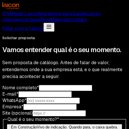
O Método Laicon
Marketing para Saúde
Laicon
Intelligence
Cases
Blog
Materiais
Contato
Falar com a Laicon
Solicitar proposta
Vamos entender qual é o seu momento.
Sem proposta de catálogo. Antes de falar de valor,
entendemos onde a sua empresa está, e o que realmente
precisa acontecer a seguir.
Nome completo
*
E-mail
*
WhatsApp
*
Empresa
*
Site
(opcional)
Qual é o seu momento?*
Em Construção
Vivo de indicação. Quando para, o caixa quebra.